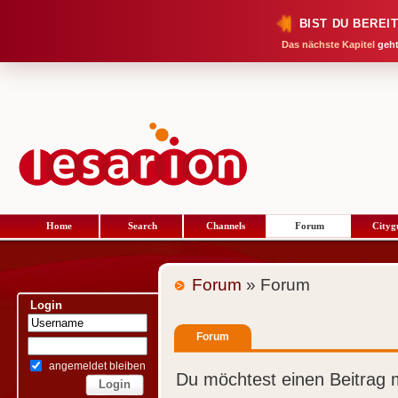
BIST DU BEREI
Das nächste Kapitel
geht
Home
Search
Channels
Forum
Cityg
Forum
» Forum
Login
Forum
angemeldet bleiben
Du möchtest einen Beitrag