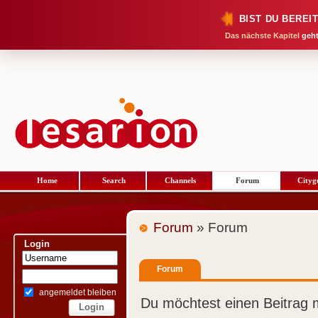
BIST DU BEREI
Das nächste Kapitel
geht
Home
Search
Channels
Forum
Cityg
Forum
» Forum
Login
Forum
angemeldet bleiben
Du möchtest einen Beitrag