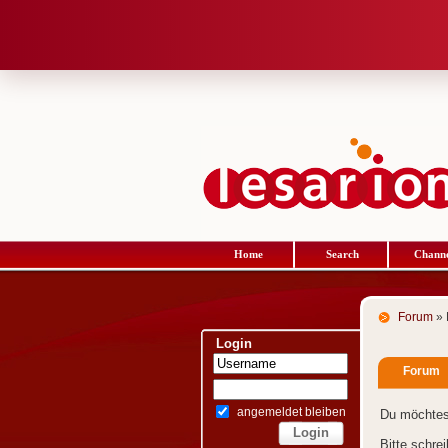
Home
Search
Channe
Forum
» 
Login
Forum
angemeldet bleiben
Du möchtes
Bitte schre