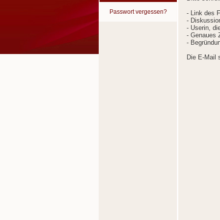
Passwort vergessen?
- Link des 
- Diskussion
- Userin, d
- Genaues Z
- Begründun
Die E-Mail 