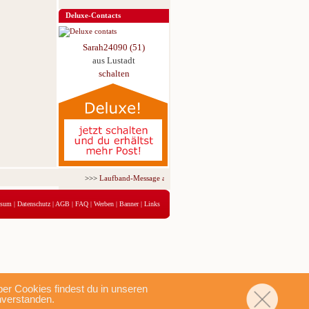
Deluxe-Contacts
Sarah24090 (51)
aus Lustadt
schalten
>>>
Laufband-Message ab nur 5,95 € für 3 Tage!
<<<
ssum
|
Datenschutz
|
AGB
|
FAQ
|
Werben
|
Banner
|
Links
r Cookies findest du in unseren
nverstanden.