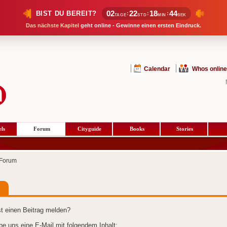
02
22
18
44
BIST DU BEREIT?
:
:
:
TAGE
STD
MIN
SEK
Das nächste Kapitel
geht online - Gewinne einen ersten Eindruck.
Calendar
Whos online
ls
Forum
Cityguide
Books
Stories
Forum
t einen Beitrag melden?
ibe uns eine E-Mail mit folgendem Inhalt: