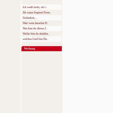
Ich weiß nicht, ob i..
Ab wann beginnt Frem..
Gedanken...
Was/ wem lauschst D..
Was hast du dieses J..
Wofür bist du dankba..
welches Lied bist Du..
Werbung