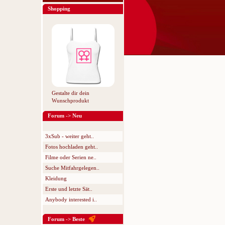
Shopping
Gestalte dir dein
Wunschprodukt
Forum -> Neu
3xSub - weiter geht..
Fotos hochladen geht..
Filme oder Serien ne..
Suche Mitfahrgelegen..
Kleidung
Erste und letzte Sät..
Anybody interested i..
Forum -> Beste