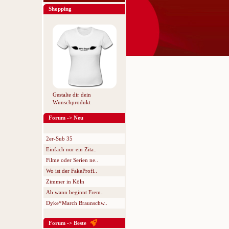
Shopping
Gestalte dir dein
Wunschprodukt
Forum -> Neu
2er-Sub 35
Einfach nur ein Zita..
Filme oder Serien ne..
Wo ist der FakeProfi..
Zimmer in Köln
Ab wann beginnt Frem..
Dyke*March Braunschw..
Forum -> Beste