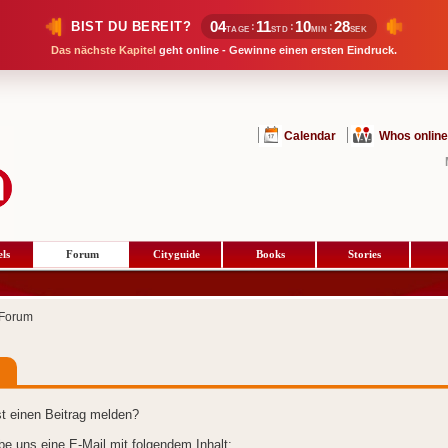
04
11
10
28
BIST DU BEREIT?
:
:
:
TAGE
STD
MIN
SEK
Das nächste Kapitel
geht online - Gewinne einen ersten Eindruck.
Calendar
Whos online
ls
Forum
Cityguide
Books
Stories
Forum
t einen Beitrag melden?
ibe uns eine E-Mail mit folgendem Inhalt: