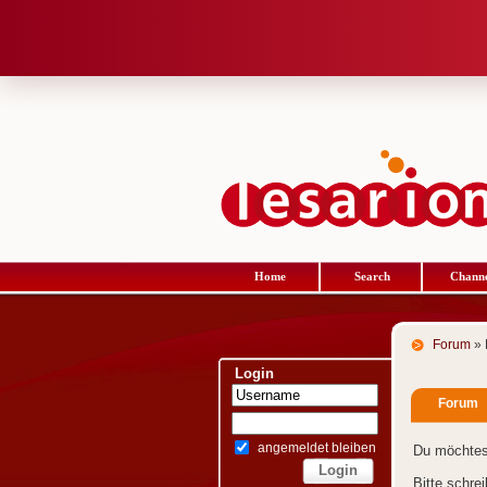
Home
Search
Channe
Forum
» 
Login
Forum
angemeldet bleiben
Du möchtes
Bitte schre