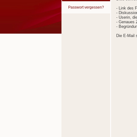
Passwort vergessen?
- Link des 
- Diskussion
- Userin, d
- Genaues Z
- Begründun
Die E-Mail 