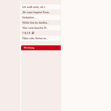
Ich weiß nicht, ob i..
Ab wann beginnt Frem..
Gedanken...
Wofür bist du dankba..
Was/ wem lauschst D..
† R.I.P. 🥀
Filme oder Serien ne..
Werbung