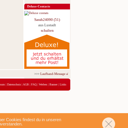
Deluxe-Contacts
Sarah24090 (51)
aus Lustadt
schalten
>>>
Laufband-Message ab nur 5,95 € für 3 Tage!
<<<
ssum
|
Datenschutz
|
AGB
|
FAQ
|
Werben
|
Banner
|
Links
r Cookies findest du in unseren
nverstanden.