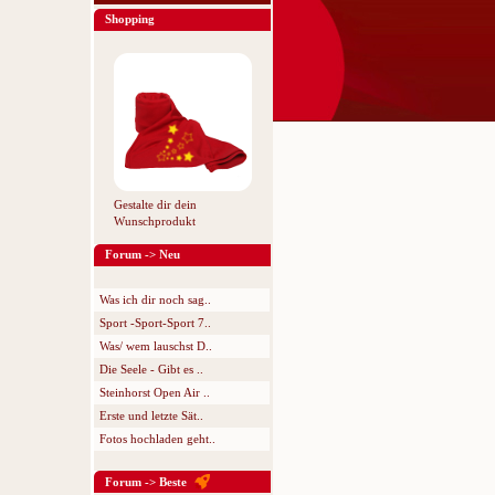
Shopping
Gestalte dir dein
Wunschprodukt
Forum -> Neu
Was ich dir noch sag..
Sport -Sport-Sport 7..
Was/ wem lauschst D..
Die Seele - Gibt es ..
Steinhorst Open Air ..
Erste und letzte Sät..
Fotos hochladen geht..
Forum -> Beste