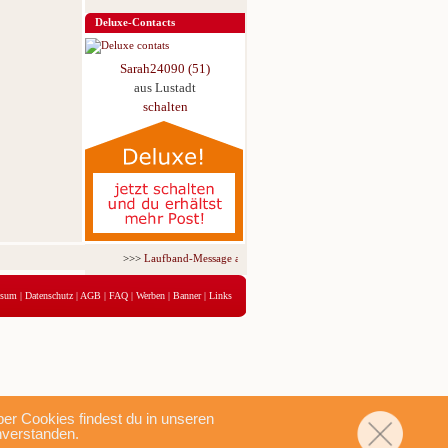
Deluxe-Contacts
Sarah24090 (51)
aus Lustadt
schalten
>>>
Laufband-Message ab nur 5,95 € für 3 Tage!
<<<
ssum
|
Datenschutz
|
AGB
|
FAQ
|
Werben
|
Banner
|
Links
r Cookies findest du in unseren
nverstanden.