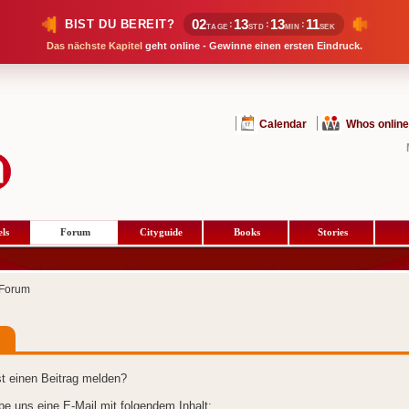
02
13
13
11
BIST DU BEREIT?
:
:
:
TAGE
STD
MIN
SEK
Das nächste Kapitel
geht online - Gewinne einen ersten Eindruck.
Calendar
Whos online
ls
Forum
Cityguide
Books
Stories
Forum
t einen Beitrag melden?
ibe uns eine E-Mail mit folgendem Inhalt: