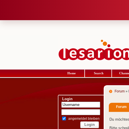
Home
Search
Channe
Forum
» 
Login
Forum
angemeldet bleiben
Du möchtes
Bitte schre