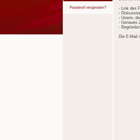
Passwort vergessen?
- Link des 
- Diskussion
- Userin, d
- Genaues Z
- Begründun
Die E-Mail 