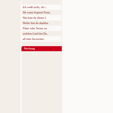
Ich weiß nicht, ob i..
Ab wann beginnt Frem..
Was hast du dieses J..
Wofür bist du dankba..
Filme oder Serien ne..
welches Lied bist Du..
all time favourites..
Werbung