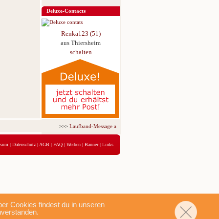
Deluxe-Contacts
Renka123 (51)
aus Thiersheim
schalten
>>>
Laufband-Message ab nur 5,95 € für 3 Tage!
<<<
ssum
|
Datenschutz
|
AGB
|
FAQ
|
Werben
|
Banner
|
Links
r Cookies findest du in unseren
nverstanden.