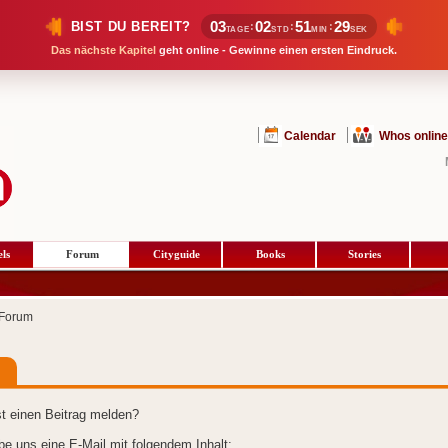
03
02
51
28
BIST DU BEREIT?
:
:
:
TAGE
STD
MIN
SEK
Das nächste Kapitel
geht online - Gewinne einen ersten Eindruck.
Calendar
Whos online
ls
Forum
Cityguide
Books
Stories
Forum
t einen Beitrag melden?
ibe uns eine E-Mail mit folgendem Inhalt: