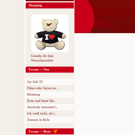
Shopping
Gestalte dir dein
Wunschprodukt
Forum -> Neu
2er-Sub 35
Filme oder Serien ne..
Kleidung
Erste und letzte Sät..
Anybody interested i..
Ich weiß nicht, ob i..
Zimmer in Köln
Forum -> Beste