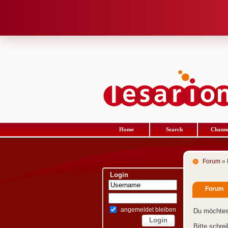
Home
Search
Channe
Forum
» 
Login
Forum
angemeldet bleiben
Du möchtes
Bitte schre