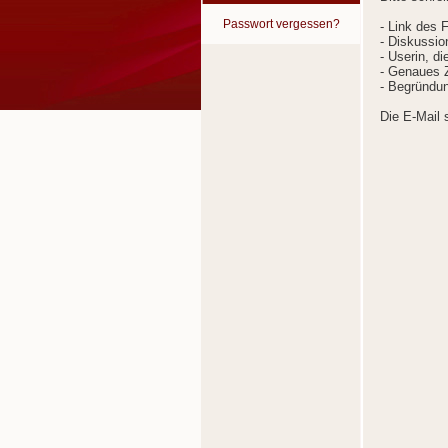
Passwort vergessen?
- Link des 
- Diskussion
- Userin, d
- Genaues Z
- Begründun
Die E-Mail 