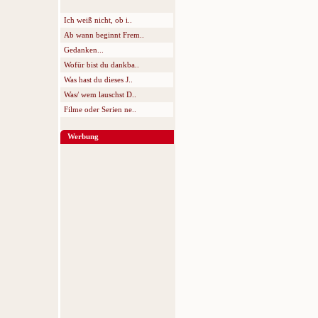
Ich weiß nicht, ob i..
Ab wann beginnt Frem..
Gedanken...
Wofür bist du dankba..
Was hast du dieses J..
Was/ wem lauschst D..
Filme oder Serien ne..
Werbung