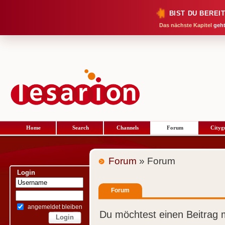
BIST DU BEREI
Das nächste Kapitel
geht
Home
Search
Channels
Forum
Cityg
Forum
» Forum
Login
Forum
angemeldet bleiben
Du möchtest einen Beitrag