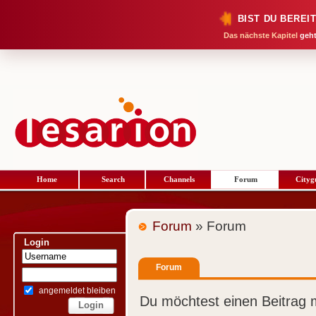
BIST DU BEREI
Das nächste Kapitel
geht
Home
Search
Channels
Forum
Cityg
Forum
» Forum
Login
Forum
angemeldet bleiben
Du möchtest einen Beitrag