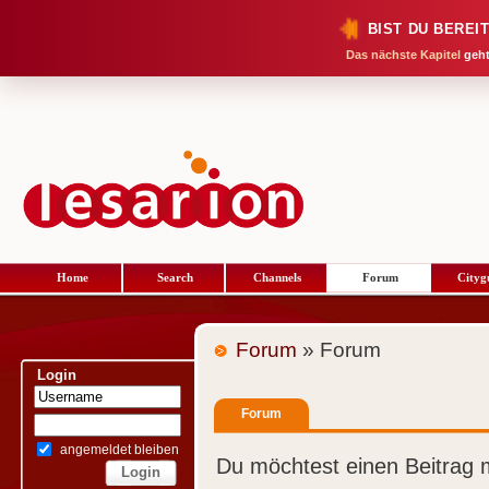
BIST DU BEREI
Das nächste Kapitel
geht
Home
Search
Channels
Forum
Cityg
Forum
» Forum
Login
Forum
angemeldet bleiben
Du möchtest einen Beitrag