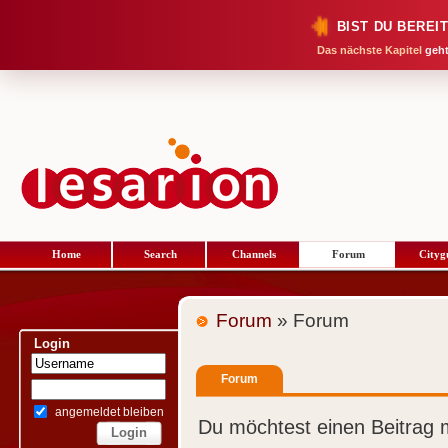
BIST DU BEREI
Das nächste Kapitel
geht
Home
Search
Channels
Forum
Cityg
Forum
» Forum
Login
Forum
angemeldet bleiben
Du möchtest einen Beitrag