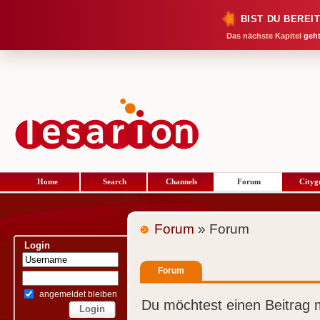
BIST DU BEREI
Das nächste Kapitel
geht
Home
Search
Channels
Forum
Cityg
Forum
» Forum
Login
Forum
angemeldet bleiben
Du möchtest einen Beitrag