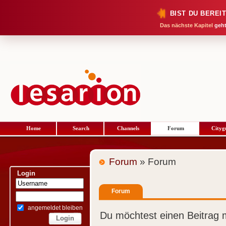
BIST DU BEREI
Das nächste Kapitel
geht
Home
Search
Channels
Forum
Cityg
Forum
» Forum
Login
Forum
angemeldet bleiben
Du möchtest einen Beitrag