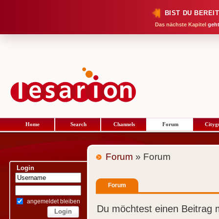
BIST DU BEREI
Das nächste Kapitel
geht
Home
Search
Channels
Forum
Cityg
Forum
» Forum
Login
Forum
angemeldet bleiben
Du möchtest einen Beitrag