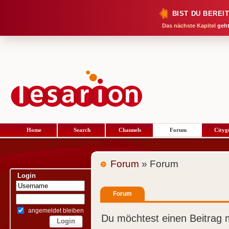
BIST DU BEREI
Das nächste Kapitel
geht
Home
Search
Channels
Forum
Cityg
Forum
» Forum
Login
Forum
angemeldet bleiben
Du möchtest einen Beitrag