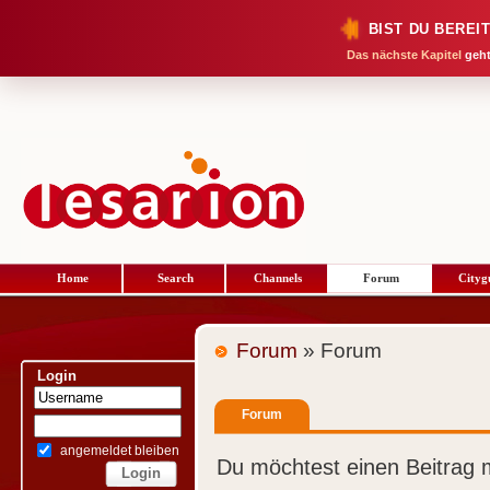
BIST DU BEREI
Das nächste Kapitel
geht
Home
Search
Channels
Forum
Cityg
Forum
» Forum
Login
Forum
angemeldet bleiben
Du möchtest einen Beitrag