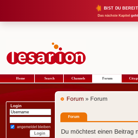
BIST DU BEREI
Das nächste Kapitel
geht
Home
Search
Channels
Forum
Cityg
Forum
» Forum
Login
Forum
angemeldet bleiben
Du möchtest einen Beitrag