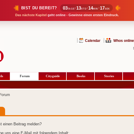
03
13
14
16
BIST DU BEREIT?
:
:
:
TAGE
STD
MIN
SEK
Das nächste Kapitel
geht online - Gewinne einen ersten Eindruck.
Calendar
Whos online
ls
Forum
Cityguide
Books
Stories
Forum
t einen Beitrag melden?
ibe uns eine E-Mail mit folgendem Inhalt: