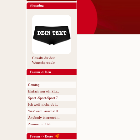
Shopping
Gestalte dir dein
Wunschprodukt
Forum -> Neu
Gaming
Einfach nur ein Zita..
Sport -Sport-Sport 7..
Ich weiß nicht, ob i..
Was/ wem lauschst D..
Anybody interested i..
Zimmer in Köln
Forum -> Beste