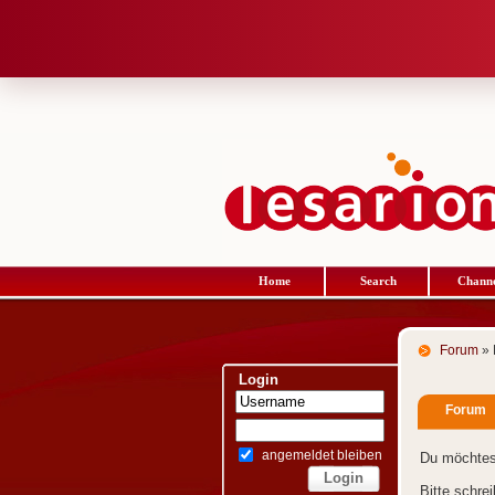
Home
Search
Channe
Forum
» 
Login
Forum
angemeldet bleiben
Du möchtes
Bitte schre