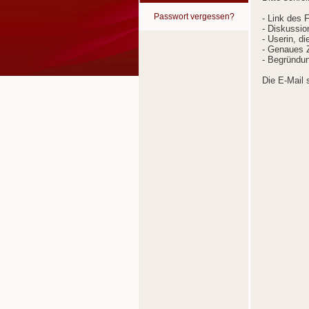
Passwort vergessen?
- Link des 
- Diskussion
- Userin, d
- Genaues Z
- Begründun
Die E-Mail 