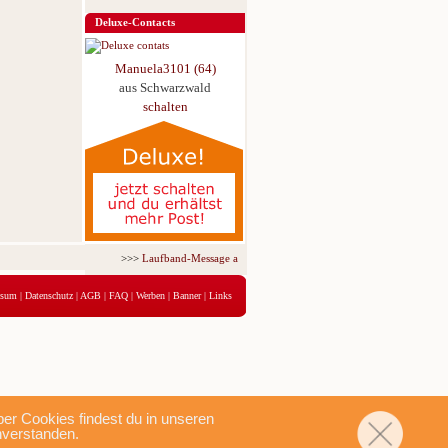
Deluxe-Contacts
Manuela3101 (64)
aus Schwarzwald
schalten
>>>
Laufband-Message ab nur 5,95 € für 3 Tage!
<<<
ssum
|
Datenschutz
|
AGB
|
FAQ
|
Werben
|
Banner
|
Links
r Cookies findest du in unseren
nverstanden.