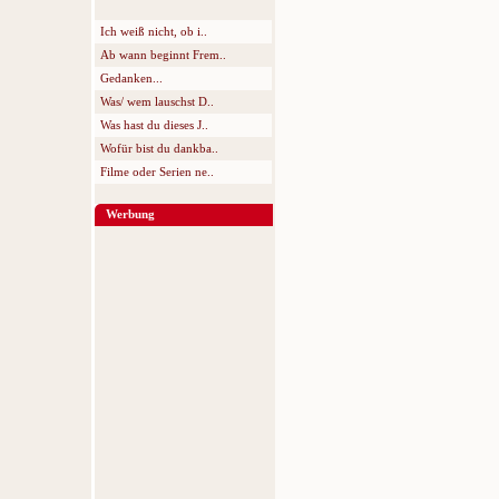
Ich weiß nicht, ob i..
Ab wann beginnt Frem..
Gedanken...
Was/ wem lauschst D..
Was hast du dieses J..
Wofür bist du dankba..
Filme oder Serien ne..
Werbung