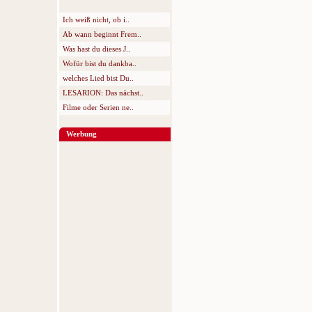
Ich weiß nicht, ob i..
Ab wann beginnt Frem..
Was hast du dieses J..
Wofür bist du dankba..
welches Lied bist Du..
LESARION: Das nächst..
Filme oder Serien ne..
Werbung