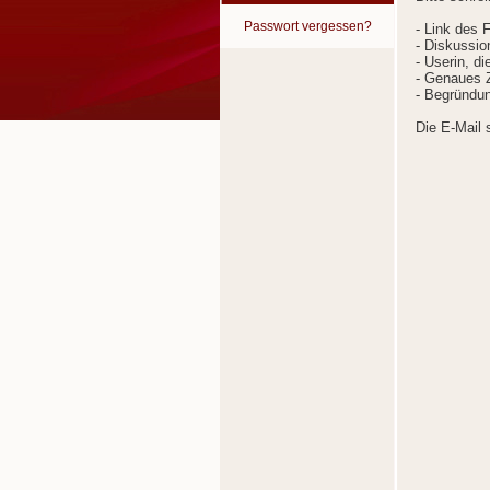
Passwort vergessen?
- Link des 
- Diskussion
- Userin, d
- Genaues Z
- Begründun
Die E-Mail 