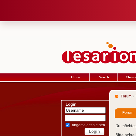
Home
Search
Channe
Forum
» 
Login
Forum
angemeldet bleiben
Du möchtes
Bitte schre