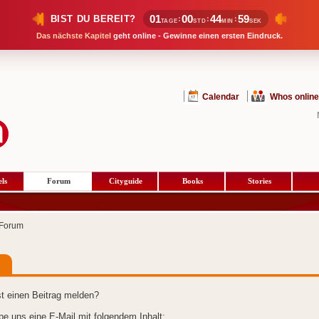
01
00
44
58
BIST DU BEREIT?
:
:
:
TAGE
STD
MIN
SEK
Das nächste Kapitel
geht online - Gewinne einen ersten Eindruck.
Calendar
Whos online
ls
Forum
Cityguide
Books
Stories
Forum
t einen Beitrag melden?
ibe uns eine E-Mail mit folgendem Inhalt: