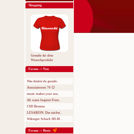
Shopping
Gestalte dir dein
Wunschprodukt
Forum -> Neu
Was denkst du gerade..
Assoziationen 70 🙂
music makes your sou..
Ab wann beginnt Frem..
CSD Bremen
LESARION: Das nächst..
Wikinger Schach SH-M..
Forum -> Beste