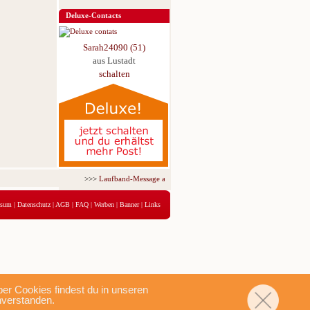
Deluxe-Contacts
Sarah24090 (51)
aus Lustadt
schalten
>>>
Laufband-Message ab nur 5,95 € für 3 Tage!
<<<
ssum
|
Datenschutz
|
AGB
|
FAQ
|
Werben
|
Banner
|
Links
r Cookies findest du in unseren
nverstanden.