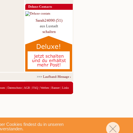
Deluxe-Contacts
Sarah24090 (51)
aus Lustadt
schalten
>>>
Laufband-Message ab nur 5,95 € für 3 Tage!
<<<
ssum
|
Datenschutz
|
AGB
|
FAQ
|
Werben
|
Banner
|
Links
r Cookies findest du in unseren
nverstanden.