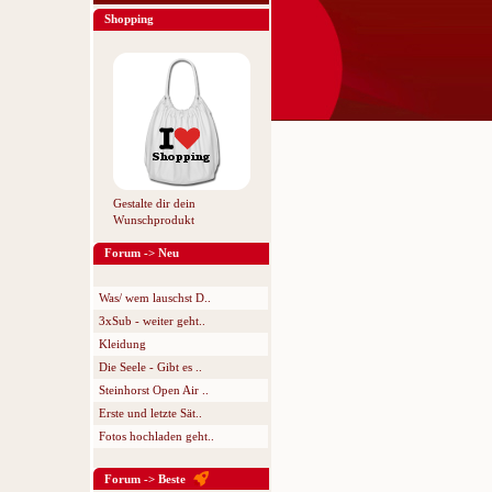
Shopping
Gestalte dir dein
Wunschprodukt
Forum -> Neu
Was/ wem lauschst D..
3xSub - weiter geht..
Kleidung
Die Seele - Gibt es ..
Steinhorst Open Air ..
Erste und letzte Sät..
Fotos hochladen geht..
Forum -> Beste