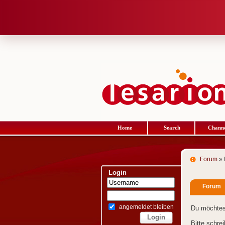
Home
Search
Channe
Forum
» 
Login
Forum
angemeldet bleiben
Du möchtes
Bitte schre