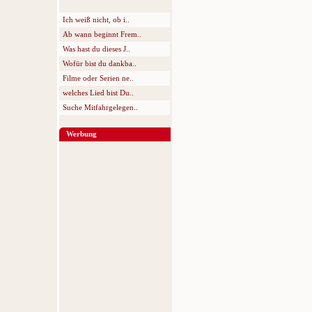
Ich weiß nicht, ob i..
Ab wann beginnt Frem..
Was hast du dieses J..
Wofür bist du dankba..
Filme oder Serien ne..
welches Lied bist Du..
Suche Mitfahrgelegen..
Werbung