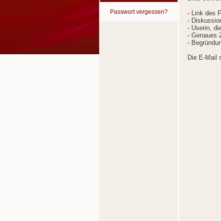
Passwort vergessen?
- Link des 
- Diskussion
- Userin, d
- Genaues Z
- Begründun
Die E-Mail 