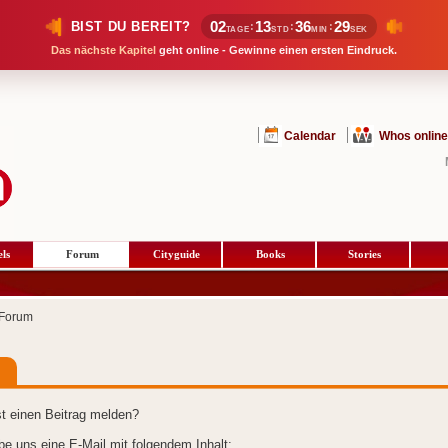
02
13
36
29
BIST DU BEREIT?
:
:
:
TAGE
STD
MIN
SEK
Das nächste Kapitel
geht online - Gewinne einen ersten Eindruck.
Calendar
Whos online
ls
Forum
Cityguide
Books
Stories
Forum
t einen Beitrag melden?
ibe uns eine E-Mail mit folgendem Inhalt: