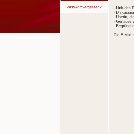
Passwort vergessen?
- Link des 
- Diskussion
- Userin, d
- Genaues Z
- Begründun
Die E-Mail 