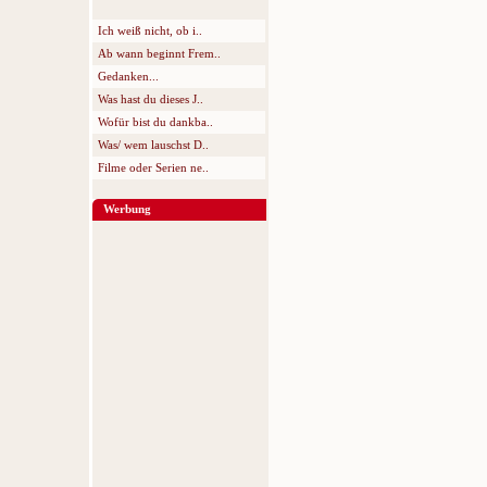
Ich weiß nicht, ob i..
Ab wann beginnt Frem..
Gedanken...
Was hast du dieses J..
Wofür bist du dankba..
Was/ wem lauschst D..
Filme oder Serien ne..
Werbung