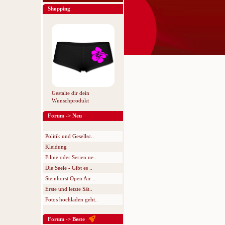
Shopping
Gestalte dir dein
Wunschprodukt
Forum -> Neu
Politik und Gesellsc..
Kleidung
Filme oder Serien ne..
Die Seele - Gibt es ..
Steinhorst Open Air ..
Erste und letzte Sät..
Fotos hochladen geht..
Forum -> Beste