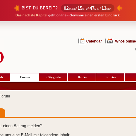
02
15
47
13
BIST DU BEREIT?
:
:
:
TAGE
STD
MIN
SEK
Das nächste Kapitel
geht online - Gewinne einen ersten Eindruck.
Calendar
Whos online
ls
Forum
Cityguide
Books
Stories
Forum
t einen Beitrag melden?
ibe uns eine E-Mail mit folgendem Inhalt: