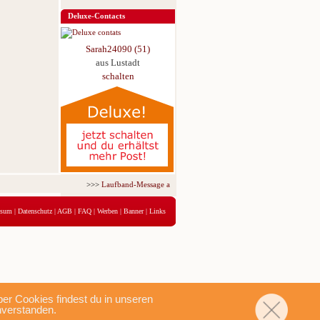
Deluxe-Contacts
Sarah24090 (51)
aus Lustadt
schalten
>>>
Laufband-Message ab nur 5,95 € für 3 Tage!
<<<
ssum
|
Datenschutz
|
AGB
|
FAQ
|
Werben
|
Banner
|
Links
r Cookies findest du in unseren
nverstanden.