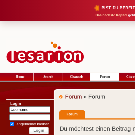
BIST DU BEREI
Das nächste Kapitel
geht
Home
Search
Channels
Forum
Cityg
Forum
» Forum
Login
Forum
angemeldet bleiben
Du möchtest einen Beitrag