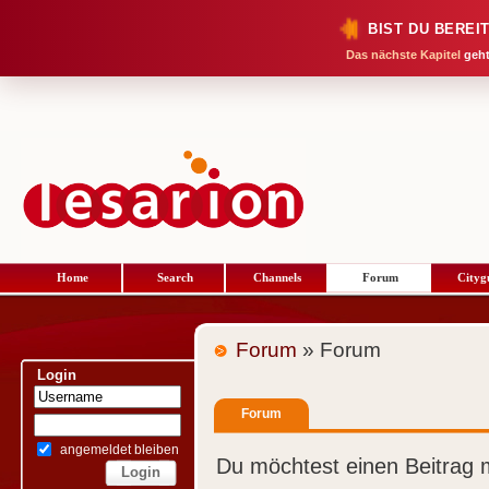
BIST DU BEREI
Das nächste Kapitel
geht
Home
Search
Channels
Forum
Cityg
Forum
» Forum
Login
Forum
angemeldet bleiben
Du möchtest einen Beitrag