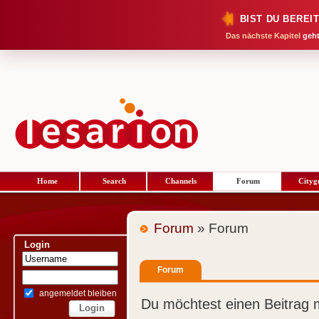
BIST DU BEREI
Das nächste Kapitel
geht
Home
Search
Channels
Forum
Cityg
Forum
» Forum
Login
Forum
angemeldet bleiben
Du möchtest einen Beitrag