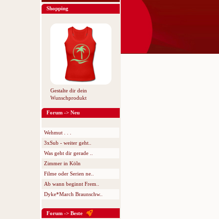
Shopping
Gestalte dir dein
Wunschprodukt
Forum -> Neu
Wehmut . . .
3xSub - weiter geht..
Was geht dir gerade ..
Zimmer in Köln
Filme oder Serien ne..
Ab wann beginnt Frem..
Dyke*March Braunschw..
Forum -> Beste