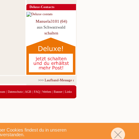
Deluxe-Contacts
Manuela3101 (64)
aus Schwarzwald
schalten
>>>
Laufband-Message ab nur 5,95 € für 3 Tage!
<<<
ssum
|
Datenschutz
|
AGB
|
FAQ
|
Werben
|
Banner
|
Links
r Cookies findest du in unseren
nverstanden.