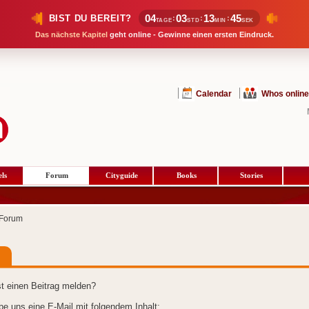
04
03
13
44
BIST DU BEREIT?
:
:
:
TAGE
STD
MIN
SEK
Das nächste Kapitel
geht online - Gewinne einen ersten Eindruck.
Calendar
Whos online
ls
Forum
Cityguide
Books
Stories
Forum
t einen Beitrag melden?
ibe uns eine E-Mail mit folgendem Inhalt: