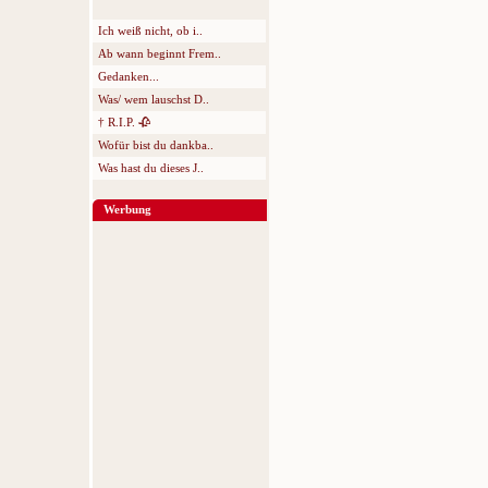
Ich weiß nicht, ob i..
Ab wann beginnt Frem..
Gedanken...
Was/ wem lauschst D..
† R.I.P. 🥀
Wofür bist du dankba..
Was hast du dieses J..
Werbung