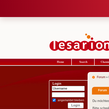
Home
Search
Channe
Forum
» 
Login
Forum
angemeldet bleiben
Du möchtes
Bitte schre