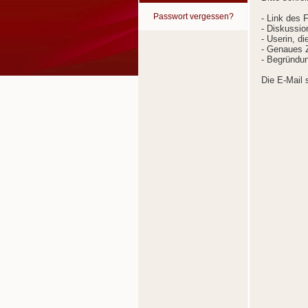
Passwort vergessen?
- Link des 
- Diskussion
- Userin, d
- Genaues Z
- Begründun
Die E-Mail 