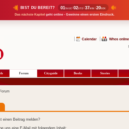
01
02
37
20
BIST DU BEREIT?
:
:
:
TAGE
STD
MIN
SEK
Das nächste Kapitel
geht online - Gewinne einen ersten Eindruck.
Calendar
Whos online
ls
Forum
Cityguide
Books
Stories
Forum
t einen Beitrag melden?
ibe uns eine E-Mail mit folgendem Inhalt: