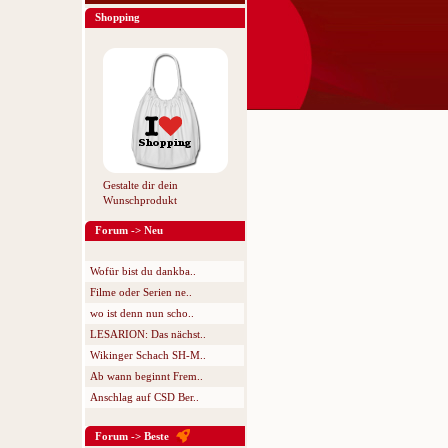
Shopping
Gestalte dir dein
Wunschprodukt
Forum -> Neu
Wofür bist du dankba..
Filme oder Serien ne..
wo ist denn nun scho..
LESARION: Das nächst..
Wikinger Schach SH-M..
Ab wann beginnt Frem..
Anschlag auf CSD Ber..
Forum -> Beste