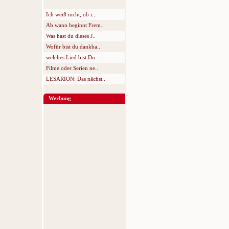
Ich weiß nicht, ob i..
Ab wann beginnt Frem..
Was hast du dieses J..
Wofür bist du dankba..
welches Lied bist Du..
Filme oder Serien ne..
LESARION: Das nächst..
Werbung