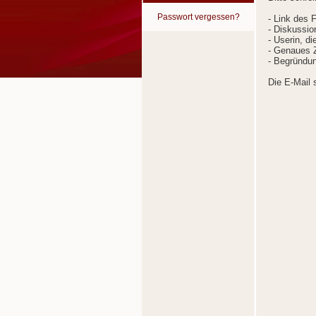
Passwort vergessen?
- Link des 
- Diskussion
- Userin, d
- Genaues Z
- Begründun
Die E-Mail 