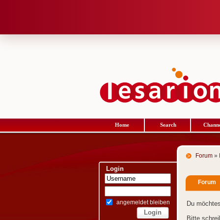
Home
Search
Channe
Forum
» 
Login
Forum
angemeldet bleiben
Du möchtes
Bitte schre