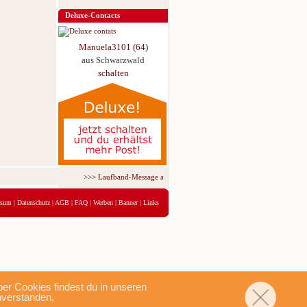
Deluxe-Contacts
Manuela3101 (64)
aus Schwarzwald
schalten
>>>
Laufband-Message ab nur 5,95 € für 3 Tage!
<<<
ssum
|
Datenschutz
|
AGB
|
FAQ
|
Werben
|
Banner
|
Links
r Cookies findest du in unseren
nverstanden.