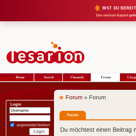
BIST DU BEREI
Das nächste Kapitel
geht
Home
Search
Channels
Forum
Cityg
Forum
» Forum
Login
Forum
angemeldet bleiben
Du möchtest einen Beitrag