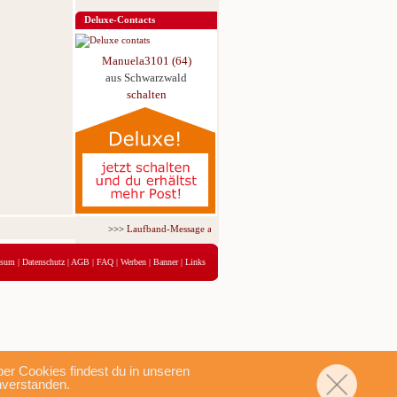
Deluxe-Contacts
Manuela3101 (64)
aus Schwarzwald
schalten
>>>
Laufband-Message ab nur 5,95 € für 3 Tage!
<<<
ssum
|
Datenschutz
|
AGB
|
FAQ
|
Werben
|
Banner
|
Links
r Cookies findest du in unseren
nverstanden.