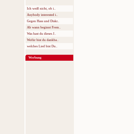
Ich weiß nicht, ob i..
Anybody interested i..
Gegen Hass und Diskr..
Ab wann beginnt Frem..
Was hast du dieses J..
Wofür bist du dankba..
welches Lied bist Du..
Werbung