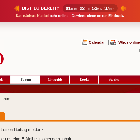
01
22
53
37
BIST DU BEREIT?
:
:
:
TAGE
STD
MIN
SEK
Das nächste Kapitel
geht online - Gewinne einen ersten Eindruck.
Calendar
Whos online
ls
Forum
Cityguide
Books
Stories
Forum
t einen Beitrag melden?
ibe uns eine E-Mail mit folgendem Inhalt: