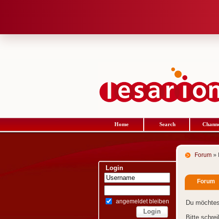
Home
Search
Channe
Forum
» 
Login
Forum
angemeldet bleiben
Du möchtes
Bitte schre