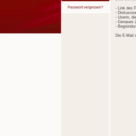
Passwort vergessen?
- Link des 
- Diskussion
- Userin, d
- Genaues Z
- Begründun
Die E-Mail 