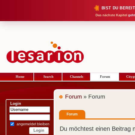
BIST DU BEREI
Das nächste Kapitel
geht
Home
Search
Channels
Forum
Cityg
Forum
» Forum
Login
Forum
angemeldet bleiben
Du möchtest einen Beitrag