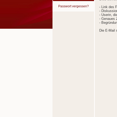
Passwort vergessen?
- Link des 
- Diskussion
- Userin, d
- Genaues Z
- Begründun
Die E-Mail 