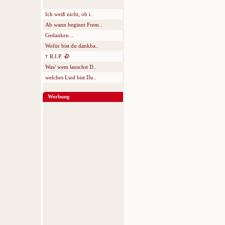
Ich weiß nicht, ob i..
Ab wann beginnt Frem..
Gedanken...
Wofür bist du dankba..
† R.I.P. 🥀
Was/ wem lauschst D..
welches Lied bist Du..
Werbung