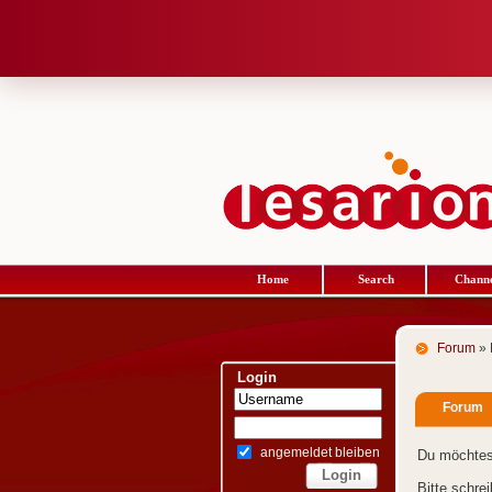
Home
Search
Channe
Forum
» 
Login
Forum
angemeldet bleiben
Du möchtes
Bitte schre