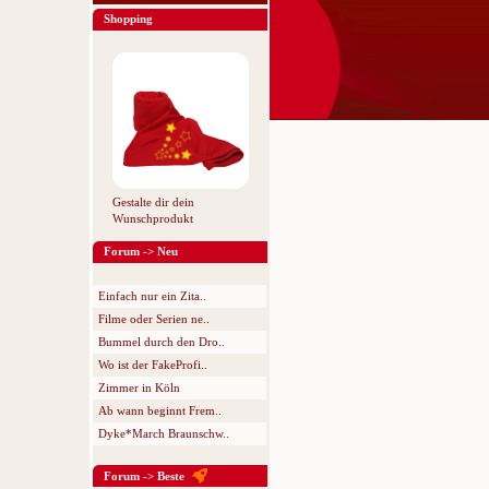
Shopping
Gestalte dir dein
Wunschprodukt
Forum -> Neu
Einfach nur ein Zita..
Filme oder Serien ne..
Bummel durch den Dro..
Wo ist der FakeProfi..
Zimmer in Köln
Ab wann beginnt Frem..
Dyke*March Braunschw..
Forum -> Beste