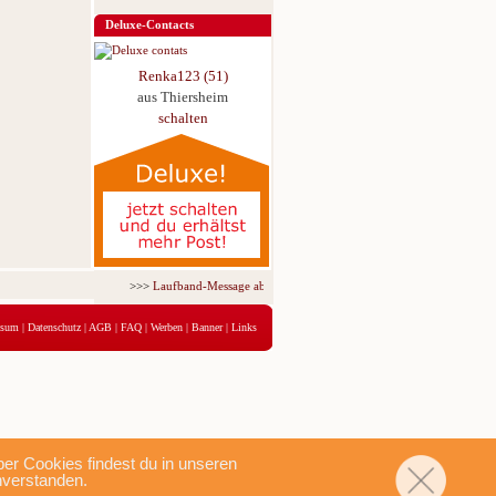
Deluxe-Contacts
Renka123 (51)
aus Thiersheim
schalten
>>>
Laufband-Message ab nur 5,95 € für 3 Tage!
<<<
ssum
|
Datenschutz
|
AGB
|
FAQ
|
Werben
|
Banner
|
Links
r Cookies findest du in unseren
nverstanden.