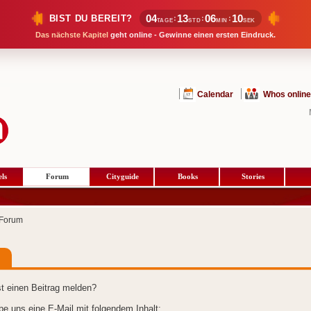
04
13
06
10
BIST DU BEREIT?
:
:
:
TAGE
STD
MIN
SEK
Das nächste Kapitel
geht online - Gewinne einen ersten Eindruck.
Calendar
Whos online
ls
Forum
Cityguide
Books
Stories
Forum
t einen Beitrag melden?
ibe uns eine E-Mail mit folgendem Inhalt: