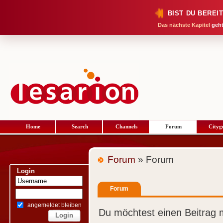
BIST DU BEREI
Das nächste Kapitel
geht
Home
Search
Channels
Forum
Cityg
Forum
» Forum
Login
Forum
angemeldet bleiben
Du möchtest einen Beitrag