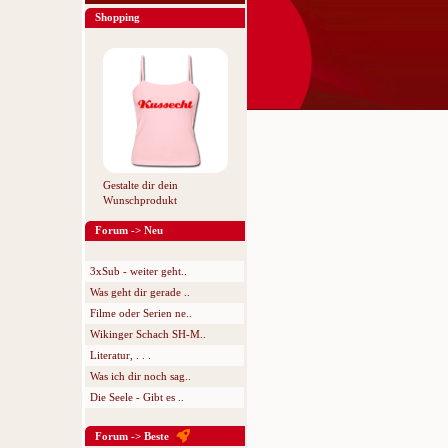
Shopping
Gestalte dir dein
Wunschprodukt
Forum -> Neu
3xSub - weiter geht..
Was geht dir gerade ..
Filme oder Serien ne..
Wikinger Schach SH-M..
Literatur, . . .
Was ich dir noch sag..
Die Seele - Gibt es ..
Forum -> Beste