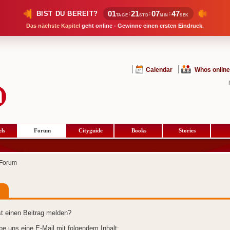
01
21
07
47
BIST DU BEREIT?
:
:
:
TAGE
STD
MIN
SEK
Das nächste Kapitel
geht online - Gewinne einen ersten Eindruck.
Calendar
Whos online
ls
Forum
Cityguide
Books
Stories
Forum
t einen Beitrag melden?
ibe uns eine E-Mail mit folgendem Inhalt: