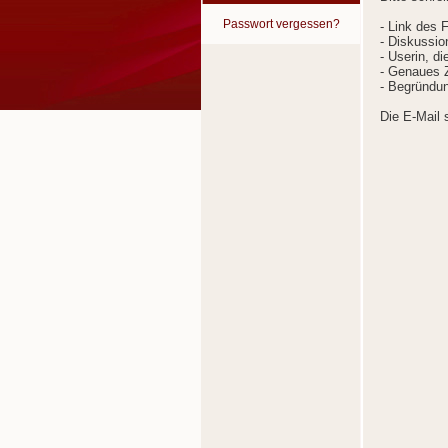
Passwort vergessen?
- Link des 
- Diskussion
- Userin, d
- Genaues Z
- Begründun
Die E-Mail 