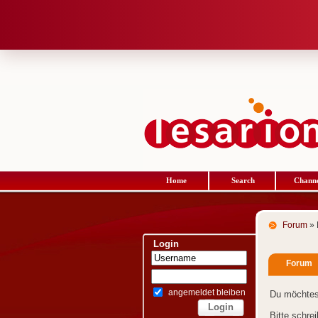
Home
Search
Channe
Forum
» 
Login
Forum
angemeldet bleiben
Du möchtes
Bitte schre