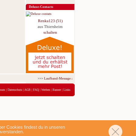
Deluxe-Contacts
Renka123 (51)
aus Thiersheim
schalten
>>>
Laufband-Message ab nur 5,95 € für 3 Tage!
<<<
ssum
|
Datenschutz
|
AGB
|
FAQ
|
Werben
|
Banner
|
Links
r Cookies findest du in unseren
nverstanden.