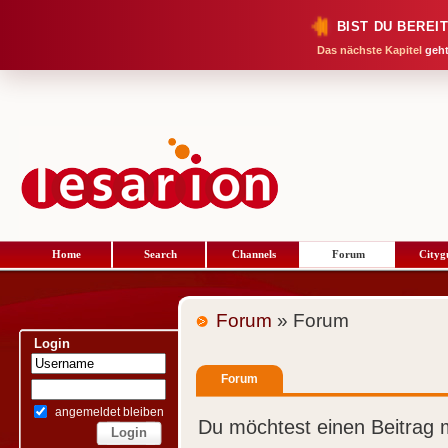
BIST DU BEREI
Das nächste Kapitel
geht
Home
Search
Channels
Forum
Cityg
Forum
» Forum
Login
Forum
angemeldet bleiben
Du möchtest einen Beitrag