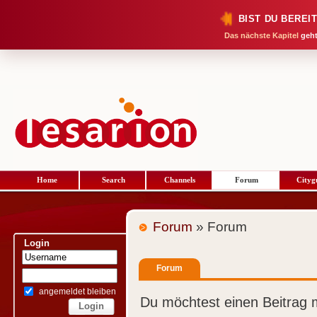
BIST DU BEREI
Das nächste Kapitel
geht
Home
Search
Channels
Forum
Cityg
Forum
» Forum
Login
Forum
angemeldet bleiben
Du möchtest einen Beitrag