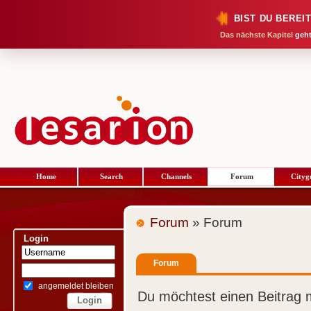
BIST DU BEREI
Das nächste Kapitel
geht
Home
Search
Channels
Forum
Cityg
Forum
» Forum
Login
Forum
angemeldet bleiben
Du möchtest einen Beitrag