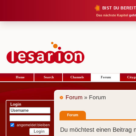
BIST DU BEREI
Das nächste Kapitel
geht
Home
Search
Channels
Forum
Cityg
Forum
» Forum
Login
Forum
angemeldet bleiben
Du möchtest einen Beitrag