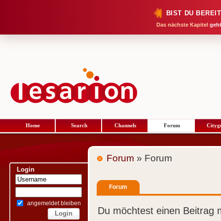
BIST DU BEREI
Das nächste Kapitel
geht
Home
Search
Channels
Forum
Cityg
Forum
» Forum
Login
Forum
angemeldet bleiben
Du möchtest einen Beitrag