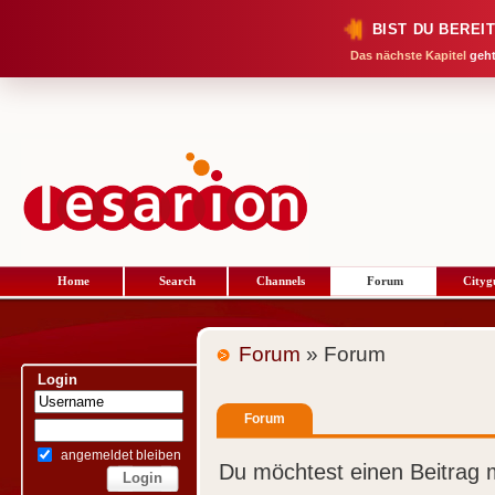
BIST DU BEREI
Das nächste Kapitel
geht
Home
Search
Channels
Forum
Cityg
Forum
» Forum
Login
Forum
angemeldet bleiben
Du möchtest einen Beitrag