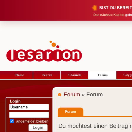
BIST DU BEREI
Das nächste Kapitel
geht
Home
Search
Channels
Forum
Cityg
Forum
» Forum
Login
Forum
angemeldet bleiben
Du möchtest einen Beitrag