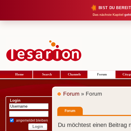
BIST DU BEREI
Das nächste Kapitel
geht
Home
Search
Channels
Forum
Cityg
Forum
» Forum
Login
Forum
angemeldet bleiben
Du möchtest einen Beitrag