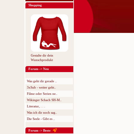
Shopping
Gestalte dir dein
Wunschprodukt
Forum -> Neu
Was geht dir gerade ..
3xSub - weiter geht..
Filme oder Serien ne..
Wikinger Schach SH-M..
Literatur, . . .
Was ich dir noch sag..
Die Seele - Gibt es ..
Forum -> Beste