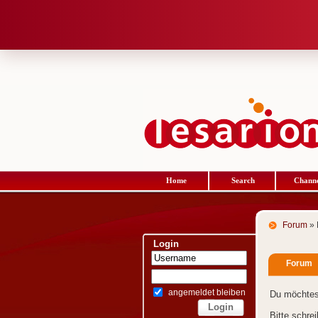
Home
Search
Channe
Forum
» 
Login
Forum
angemeldet bleiben
Du möchtes
Bitte schre