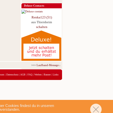
Deluxe-Contacts
Renka123 (51)
aus Thiersheim
schalten
>>>
Laufband-Message ab nur 5,95 € für 3 Tage!
<<<
ssum
|
Datenschutz
|
AGB
|
FAQ
|
Werben
|
Banner
|
Links
r Cookies findest du in unseren
nverstanden.