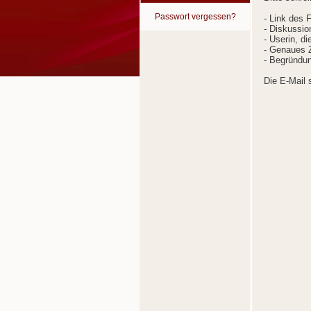
Passwort vergessen?
- Link des 
- Diskussion
- Userin, d
- Genaues Z
- Begründun
Die E-Mail 