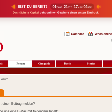
01
21
17
02
BIST DU BEREIT?
:
:
:
TAGE
STD
MIN
SEK
Das nächste Kapitel
geht online - Gewinne einen ersten Eindruck.
Calendar
Whos online
ls
Forum
Cityguide
Books
Stories
Forum
t einen Beitrag melden?
ibe uns eine E-Mail mit folgendem Inhalt: