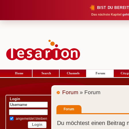
BIST DU BEREI
Das nächste Kapitel
geht
Home
Search
Channels
Forum
Cityg
Forum
» Forum
Login
Forum
angemeldet bleiben
Du möchtest einen Beitrag