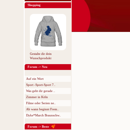
Shopping
Gestalte dir dein
Wunschprodukt
Forum -> Neu
Auf ein Wort
Sport -Sport-Sport 7..
Was geht dir gerade ..
Zimmer in Köln
Filme oder Serien ne..
Ab wann beginnt Frem..
Dyke*March Braunschw..
Forum -> Beste