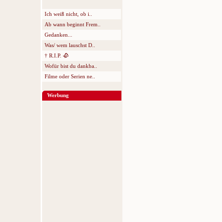
Ich weiß nicht, ob i..
Ab wann beginnt Frem..
Gedanken...
Was/ wem lauschst D..
† R.I.P. 🥀
Wofür bist du dankba..
Filme oder Serien ne..
Werbung