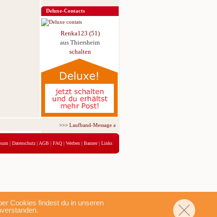
Deluxe-Contacts
Renka123 (51)
aus Thiersheim
schalten
>>>
Laufband-Message ab nur 5,95 € für 3 Tage!
<<<
ssum
|
Datenschutz
|
AGB
|
FAQ
|
Werben
|
Banner
|
Links
r Cookies findest du in unseren
nverstanden.