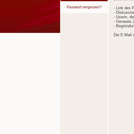
Passwort vergessen?
- Link des 
- Diskussion
- Userin, d
- Genaues Z
- Begründun
Die E-Mail 