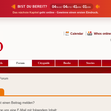
04
04
41
01
BIST DU BEREIT?
:
:
:
TAGE
STD
MIN
SEK
Das nächste Kapitel
geht online - Gewinne einen ersten Eindruck.
Calendar
Whos online
ls
Forum
Cityguide
Books
Stories
Forum
t einen Beitrag melden?
ibe uns eine E-Mail mit folgendem Inhalt: