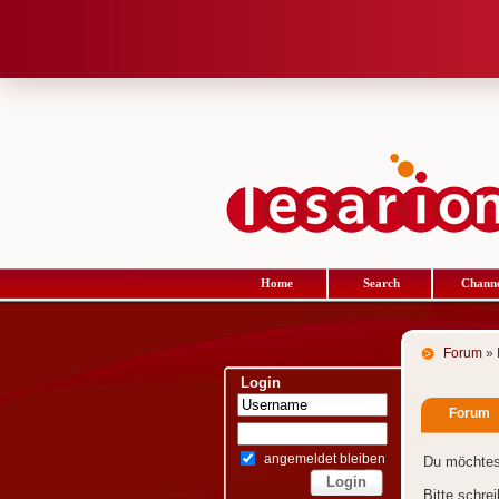
Home
Search
Channe
Forum
» 
Login
Forum
angemeldet bleiben
Du möchtes
Bitte schre