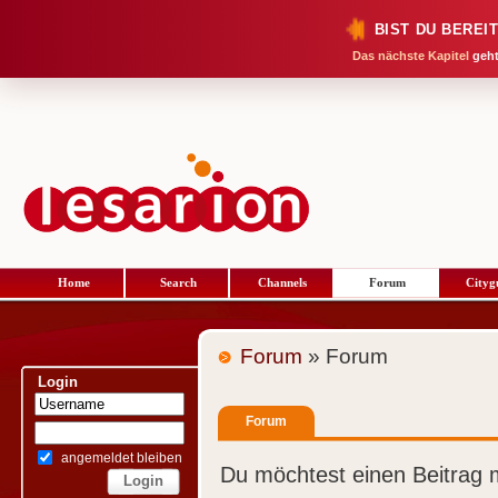
BIST DU BEREI
Das nächste Kapitel
geht
Home
Search
Channels
Forum
Cityg
Forum
» Forum
Login
Forum
angemeldet bleiben
Du möchtest einen Beitrag