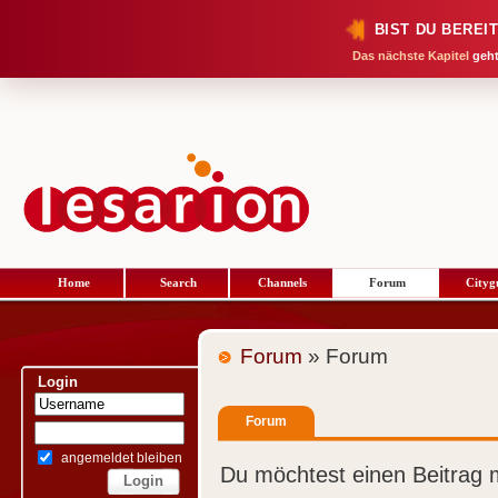
BIST DU BEREI
Das nächste Kapitel
geht
Home
Search
Channels
Forum
Cityg
Forum
» Forum
Login
Forum
angemeldet bleiben
Du möchtest einen Beitrag