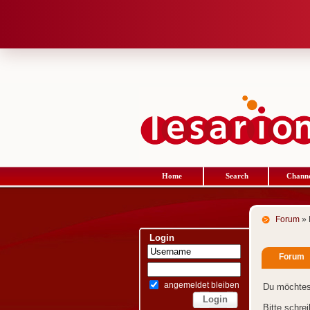
Home
Search
Channe
Forum
» 
Login
Forum
angemeldet bleiben
Du möchtes
Bitte schre