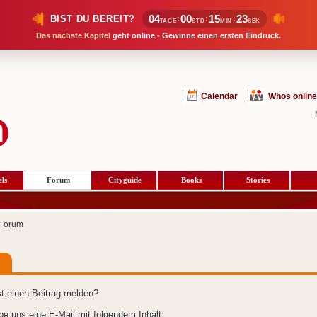
04
00
15
23
BIST DU BEREIT?
:
:
:
TAGE
STD
MIN
SEK
Das nächste Kapitel
geht online - Gewinne einen ersten Eindruck.
Calendar
Whos online
ls
Forum
Cityguide
Books
Stories
Forum
t einen Beitrag melden?
ibe uns eine E-Mail mit folgendem Inhalt: