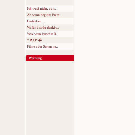
Ich weiß nicht, ob i..
Ab wann beginnt Frem..
Gedanken...
Wofür bist du dankba..
Was/ wem lauschst D..
† R.I.P. 🥀
Filme oder Serien ne..
Werbung