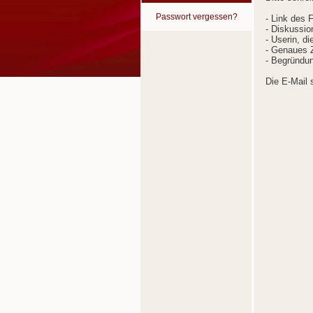
Passwort vergessen?
- Link des 
- Diskussion
- Userin, d
- Genaues Z
- Begründun
Die E-Mail 