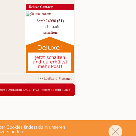
Deluxe-Contacts
Sarah24090 (51)
aus Lustadt
schalten
>>>
Laufband-Message ab nur 5,95 € für 3 Tage!
<<<
ssum
|
Datenschutz
|
AGB
|
FAQ
|
Werben
|
Banner
|
Links
r Cookies findest du in unseren
nverstanden.