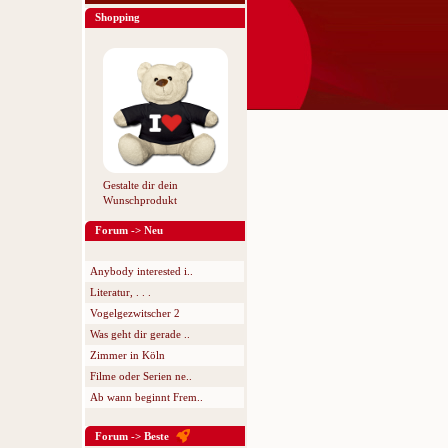
Shopping
Gestalte dir dein
Wunschprodukt
Forum -> Neu
Anybody interested i..
Literatur, . . .
Vogelgezwitscher 2
Was geht dir gerade ..
Zimmer in Köln
Filme oder Serien ne..
Ab wann beginnt Frem..
Forum -> Beste