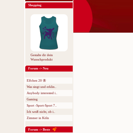
Shopping
Gestalte dir dein
Wunschprodukt
Forum -> Neu
Elfchen 20 🦋
Was singt und erklin..
Anybody interested i..
Gaming
Sport -Sport-Sport 7..
Ich weiß nicht, ob i..
Zimmer in Köln
Forum -> Beste