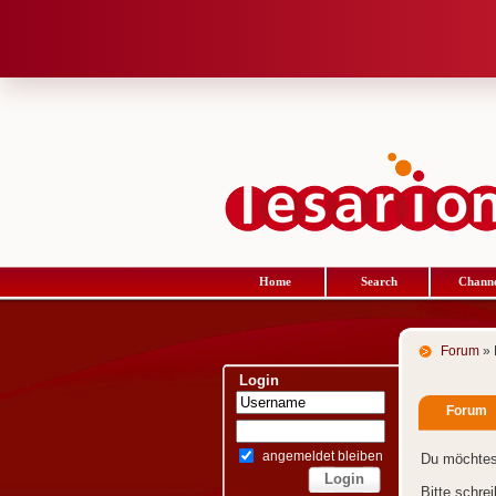
Home
Search
Channe
Forum
» 
Login
Forum
angemeldet bleiben
Du möchtes
Bitte schre