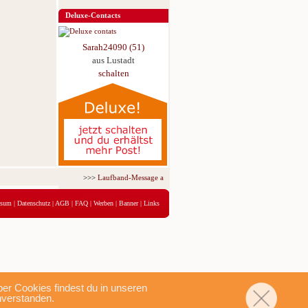
Deluxe-Contacts
Sarah24090 (51)
aus Lustadt
schalten
>>>
Laufband-Message ab nur 5,95 € für 3 Tage!
<<<
ssum
|
Datenschutz
|
AGB
|
FAQ
|
Werben
|
Banner
|
Links
r Cookies findest du in unseren
nverstanden.