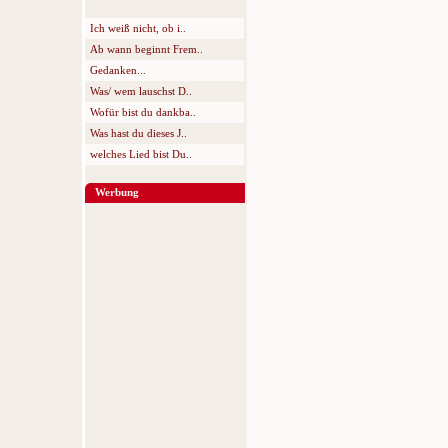
Ich weiß nicht, ob i..
Ab wann beginnt Frem..
Gedanken...
Was/ wem lauschst D..
Wofür bist du dankba..
Was hast du dieses J..
welches Lied bist Du..
Werbung