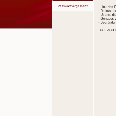
Passwort vergessen?
- Link des 
- Diskussion
- Userin, d
- Genaues Z
- Begründun
Die E-Mail 