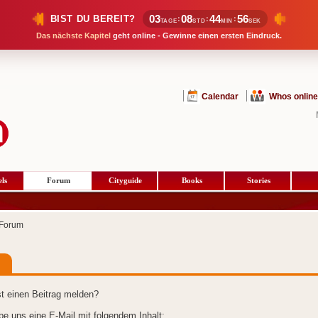
03
08
44
56
BIST DU BEREIT?
:
:
:
TAGE
STD
MIN
SEK
Das nächste Kapitel
geht online - Gewinne einen ersten Eindruck.
Calendar
Whos online
ls
Forum
Cityguide
Books
Stories
Forum
t einen Beitrag melden?
ibe uns eine E-Mail mit folgendem Inhalt: