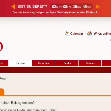
02
08
15
47
BIST DU BEREIT?
:
:
:
TAGE
STD
MIN
SEK
Das nächste Kapitel
geht online - Gewinne einen ersten Eindruck.
Calendar
Whos online
ls
Forum
Cityguide
Books
Stories
Forum
t einen Beitrag melden?
ibe uns eine E-Mail mit folgendem Inhalt: