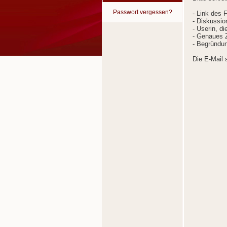
Passwort vergessen?
- Link des 
- Diskussion
- Userin, d
- Genaues Z
- Begründun
Die E-Mail 