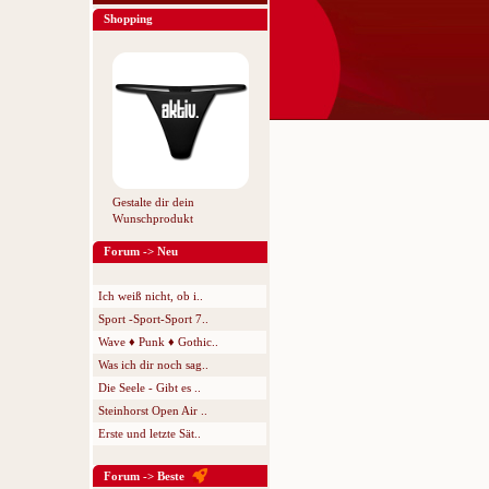
Shopping
Gestalte dir dein
Wunschprodukt
Forum -> Neu
Ich weiß nicht, ob i..
Sport -Sport-Sport 7..
Wave ♦ Punk ♦ Gothic..
Was ich dir noch sag..
Die Seele - Gibt es ..
Steinhorst Open Air ..
Erste und letzte Sät..
Forum -> Beste