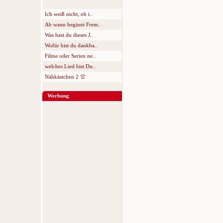
Ich weiß nicht, ob i..
Ab wann beginnt Frem..
Was hast du dieses J..
Wofür bist du dankba..
Filme oder Serien ne..
welches Lied bist Du..
Nähkästchen 2 👚
Werbung