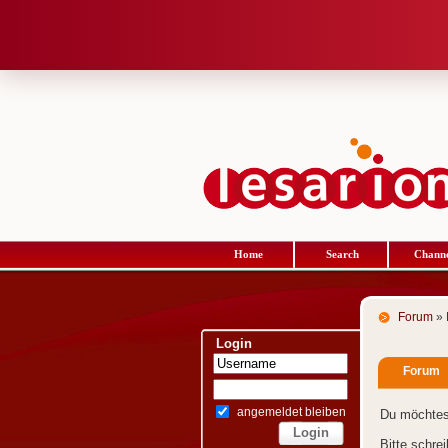
Home
Search
Channe
Forum
» 
Login
Forum
angemeldet bleiben
Du möchtes
Bitte schre