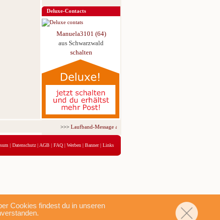
Deluxe-Contacts
Manuela3101 (64)
aus Schwarzwald
schalten
>>>
Laufband-Message ab nur 5,95 € für 3 Tage!
<<<
ssum
|
Datenschutz
|
AGB
|
FAQ
|
Werben
|
Banner
|
Links
r Cookies findest du in unseren
nverstanden.