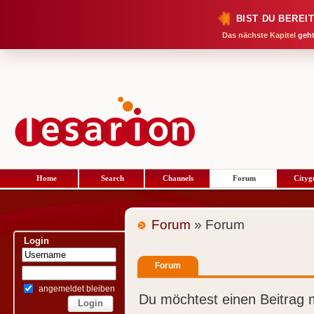
BIST DU BEREI
Das nächste Kapitel
geht
Home
Search
Channels
Forum
Cityg
Forum
» Forum
Login
Forum
angemeldet bleiben
Du möchtest einen Beitrag