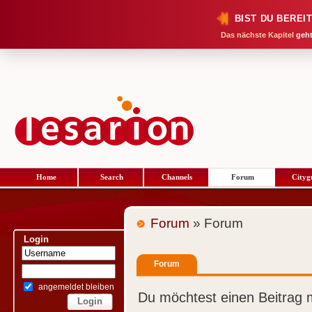
BIST DU BEREI
Das nächste Kapitel
geht
Home
Search
Channels
Forum
Cityg
Forum
» Forum
Login
Forum
angemeldet bleiben
Du möchtest einen Beitrag