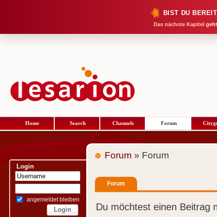
BIST DU BEREI
Das nächste Kapitel
geht
Home
Search
Channels
Forum
Cityg
Forum
» Forum
Login
Forum
angemeldet bleiben
Du möchtest einen Beitrag